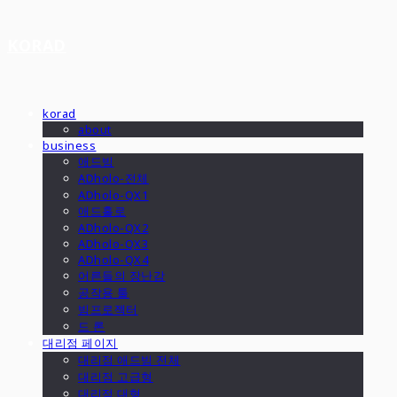
KORAD
korad
about
business
애드빔
ADholo-전체
ADholo-QX1
애드홀로
ADholo-QX2
ADholo-QX3
ADholo-QX4
어른들의 장난감
공작용 툴
빔프로젝터
드 론
대리점 페이지
대리점 애드빔 전체
대리점 고급형
대리점 대형