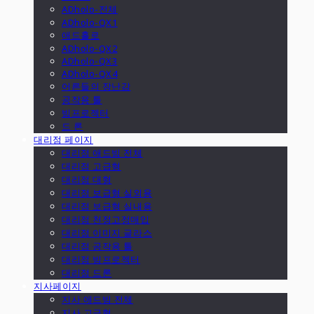
ADholo-전체
ADholo-QX1
애드홀로
ADholo-QX2
ADholo-QX3
ADholo-QX4
어른들의 장난감
공작용 툴
빔프로젝터
드 론
대리점 페이지
대리점 애드빔 전체
대리점 고급형
대리점 대형
대리점 보급형 실외용
대리점 보급형 실내용
대리점 천정고정매입
대리점 이미지 글라스
대리점 공작용 툴
대리점 빔프로젝터
대리점 드론
지사페이지
지사 애드빔 전체
지사 고급형