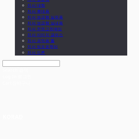
지사 대형
지사 휴대용
지사 보급형 실외용
지사 보급형 실내용
지사 천정고정매입
지사 이미지 글라스
지사 공작용 툴
지사 빔프로젝터
지사 드론
Search
검색
Log In
로그인
Cart
장바구니
KORAD