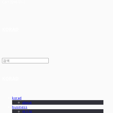
Cart
장바구니
KORAD
KORAD
korad
about
business
애드빔