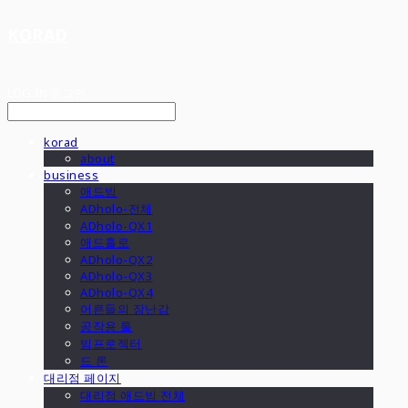
KORAD
LOG IN
로그인
korad
about
business
애드빔
ADholo-전체
ADholo-QX1
애드홀로
ADholo-QX2
ADholo-QX3
ADholo-QX4
어른들의 장난감
공작용 툴
빔프로젝터
드 론
대리점 페이지
대리점 애드빔 전체