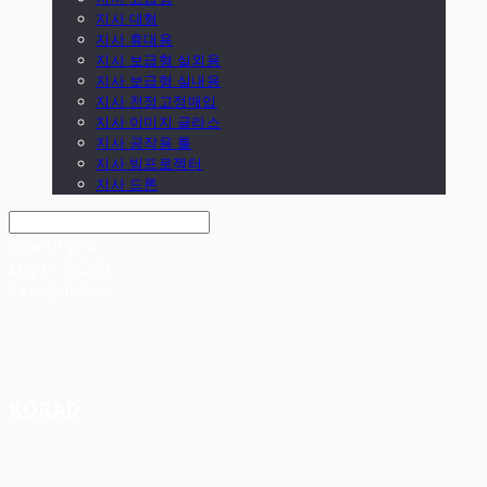
지사 대형
지사 휴대용
지사 보급형 실외용
지사 보급형 실내용
지사 천정고정매입
지사 이미지 글라스
지사 공작용 툴
지사 빔프로젝터
지사 드론
Search
검색
Log In
로그인
Cart
장바구니
KORAD