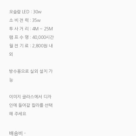
오슬람 LED : 30w
소 비 전 력 : 35w
투 사 거 리 : 4M ~ 25M
램 프 수 명 : 40,000시간
월 전 기 료 : 2,800원 내
외
방수용으로 실외 설치 가
능
이미지 글라스에서 디자
인에 들어갈 칼라를 선택
해 주세요
배송비
-