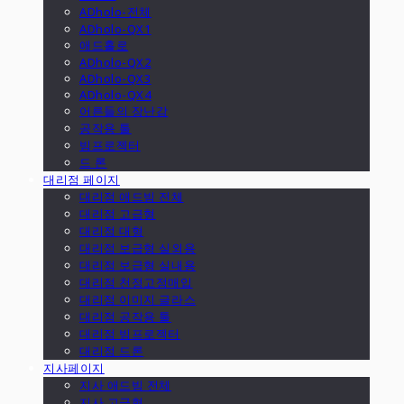
ADholo-전체
ADholo-QX1
애드홀로
ADholo-QX2
ADholo-QX3
ADholo-QX4
어른들의 장난감
공작용 툴
빔프로젝터
드 론
대리점 페이지
대리점 애드빔 전체
대리점 고급형
대리점 대형
대리점 보급형 실외용
대리점 보급형 실내용
대리점 천정고정매입
대리점 이미지 글라스
대리점 공작용 툴
대리점 빔프로젝터
대리점 드론
지사페이지
지사 애드빔 전체
지사 고급형