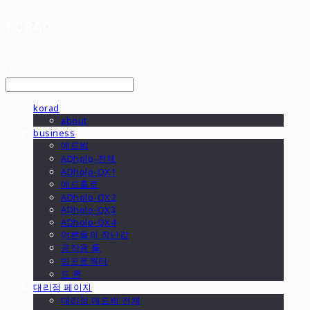
KORAD
LOG IN
로그인
korad
about
business
애드빔
ADholo-전체
ADholo-QX1
애드홀로
ADholo-QX2
ADholo-QX3
ADholo-QX4
어른들의 장난감
공작용 툴
빔프로젝터
드 론
대리점 페이지
대리점 애드빔 전체