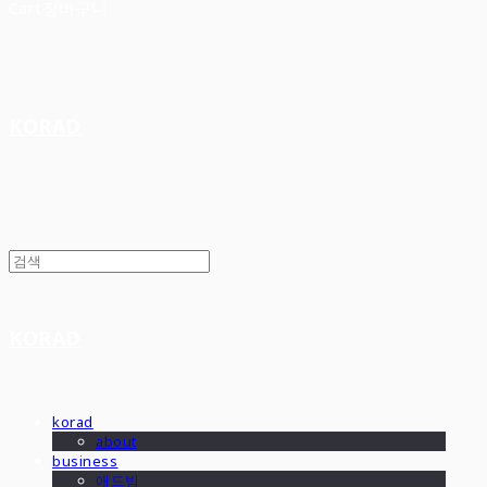
Cart
장바구니
KORAD
KORAD
korad
about
business
애드빔