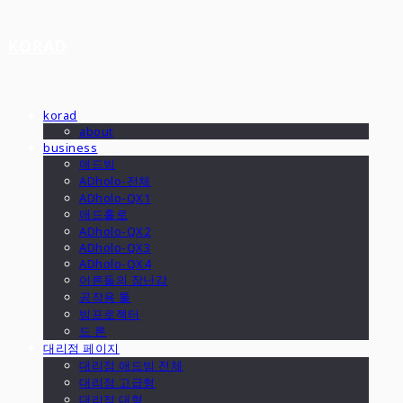
KORAD
korad
about
business
애드빔
ADholo-전체
ADholo-QX1
애드홀로
ADholo-QX2
ADholo-QX3
ADholo-QX4
어른들의 장난감
공작용 툴
빔프로젝터
드 론
대리점 페이지
대리점 애드빔 전체
대리점 고급형
대리점 대형