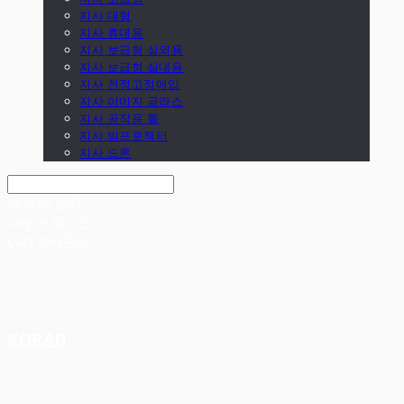
지사 대형
지사 휴대용
지사 보급형 실외용
지사 보급형 실내용
지사 천정고정매입
지사 이미지 글라스
지사 공작용 툴
지사 빔프로젝터
지사 드론
Search
검색
Log In
로그인
Cart
장바구니
KORAD