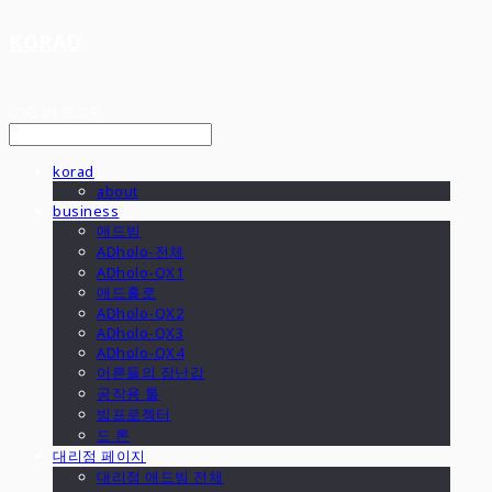
KORAD
LOG IN
로그인
korad
about
business
애드빔
ADholo-전체
ADholo-QX1
애드홀로
ADholo-QX2
ADholo-QX3
ADholo-QX4
어른들의 장난감
공작용 툴
빔프로젝터
드 론
대리점 페이지
대리점 애드빔 전체