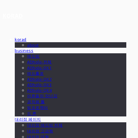
KORAD
korad
about
business
애드빔
ADholo-전체
ADholo-QX1
애드홀로
ADholo-QX2
ADholo-QX3
ADholo-QX4
어른들의 장난감
공작용 툴
빔프로젝터
드 론
대리점 페이지
대리점 애드빔 전체
대리점 고급형
대리점 대형