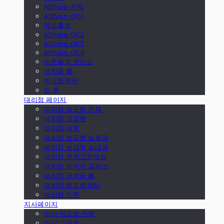
ADholo-전체
ADholo-QX1
애드홀로
ADholo-QX2
ADholo-QX3
ADholo-QX4
어른들의 장난감
공작용 툴
빔프로젝터
드 론
대리점 페이지
대리점 애드빔 전체
대리점 고급형
대리점 대형
대리점 보급형 실외용
대리점 보급형 실내용
대리점 천정고정매입
대리점 이미지 글라스
대리점 공작용 툴
대리점 빔프로젝터
대리점 드론
지사페이지
지사 애드빔 전체
지사 고급형