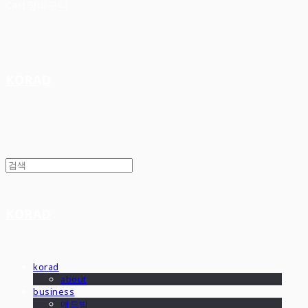
Cart
장바구니
KORAD
KORAD
korad
about
business
애드빔